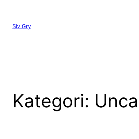
Spring
til
indhold
Siv Gry
Kategori:
Unca